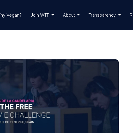
hy Vegan?
Join WTF
About
Transparency
R