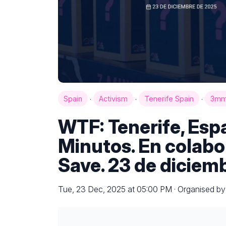
·
·
·
Spain
Activism
Tenerife Spain
3m
WTF: Tenerife, Esp
Minutos. En colabo
Save. 23 de diciem
Tue, 23 Dec, 2025 at 05:00 PM · Organised by 