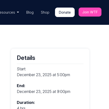
Join WTF
esources
Blog
Shop
Donate
Details
Start:
December 23, 2025 at 5:00pm
End:
December 23, 2025 at 9:00pm
Duration:
4 hrs