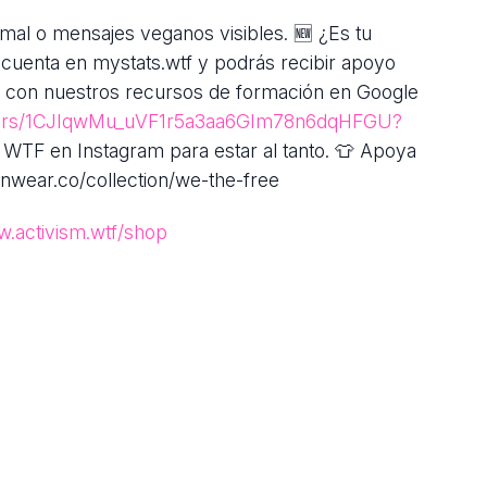
imal o mensajes veganos visibles. 🆕 ¿Es tu
cuenta en mystats.wtf y podrás recibir apoyo
es con nuestros recursos de formación en Google
folders/1CJIqwMu_uVF1r5a3aa6GIm78n6dqHFGU?
 WTF en Instagram para estar al tanto. 👕 Apoya
nwear.co/collection/we-the-free
w.activism.wtf/shop