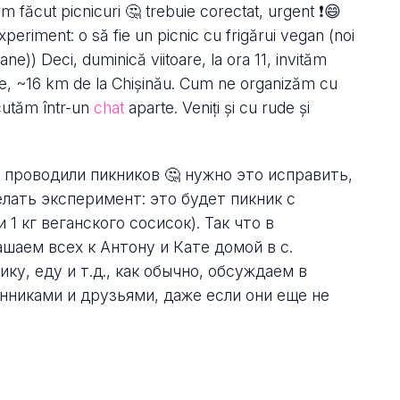
m făcut picnicuri 🤔 trebuie corectat, urgent ❗️😄
eriment: o să fie un picnic cu frigărui vegan (noi
e)) Deci, duminică viitoare, la ora 11, invităm
noe, ~16 km de la Chișinău. Cum ne organizăm cu
scutăm într-un
chat
aparte. Veniți și cu rude și
е проводили пикников 🤔 нужно это исправить,
елать эксперимент: это будет пикник с
1 кг веганского сосисок). Так что в
шаем всех к Антону и Кате домой в с.
ку, еду и т.д., как обычно, обсуждаем в
нниками и друзьями, даже если они еще не