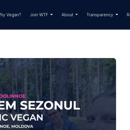
hy Vegan?
Join WTF
About
Transparency
R