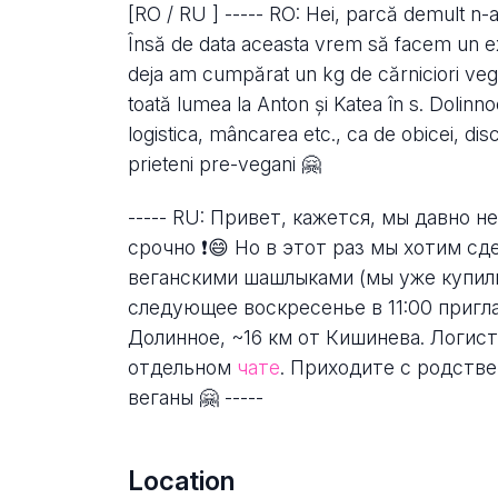
[RO / RU ] ----- RO: Hei, parcă demult n-a
Însă de data aceasta vrem să facem un exp
deja am cumpărat un kg de cărniciori vegan
toată lumea la Anton și Katea în s. Dolin
logistica, mâncarea etc., ca de obicei, di
prieteni pre-vegani 🤗
----- RU: Привет, кажется, мы давно н
срочно ❗️😄 Но в этот раз мы хотим сд
веганскими шашлыками (мы уже купили 
следующее воскресенье в 11:00 пригла
Долинное, ~16 км от Кишинева. Логисти
отдельном
чате
. Приходите с родстве
веганы 🤗 -----
Location