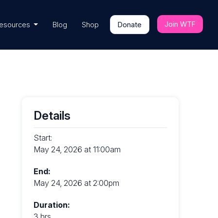
Join WTF
esources
Blog
Shop
Donate
Details
Start:
May 24, 2026 at 11:00am
End:
May 24, 2026 at 2:00pm
Duration:
3 hrs