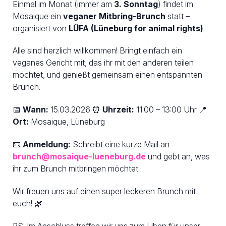
Einmal im Monat (immer am
3. Sonntag
) findet im
Mosaique ein
veganer Mitbring-Brunch
statt –
organisiert von
LÜFA (Lüneburg for animal rights)
.
Alle sind herzlich willkommen! Bringt einfach ein
veganes Gericht mit, das ihr mit den anderen teilen
möchtet, und genießt gemeinsam einen entspannten
Brunch.
📅
Wann:
15.03.2026 ⏰
Uhrzeit:
11:00 – 13:00 Uhr 📍
Ort:
Mosaique, Lüneburg
📧
Anmeldung:
Schreibt eine kurze Mail an
brunch@mosaique-lueneburg.de
und gebt an, was
ihr zum Brunch mitbringen möchtet.
Wir freuen uns auf einen super leckeren Brunch mit
euch! 🌿
PS: Im Anschluss treffen wir uns zum Üben für unser