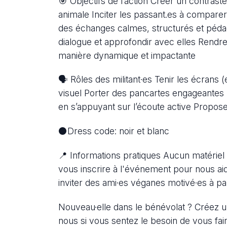
🎯 Objectifs de l’action Créer un contraste
animale Inciter les passant.es à comparer
des échanges calmes, structurés et péda
dialogue et approfondir avec elles Rendre
manière dynamique et impactante
🗣️ Rôles des militant·es Tenir les écrans
visuel Porter des pancartes engageantes 
en s’appuyant sur l’écoute active Propose
⚫Dress code: noir et blanc
📍 Informations pratiques Aucun matériel à
vous inscrire à l'événement pour nous aid
inviter des ami·es véganes motivé·es à par
Nouveau·elle dans le bénévolat ? Créez
nous si vous sentez le besoin de vous fa