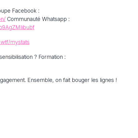
oupe Facebook :
on/
Communauté Whatsapp :
5p9AgZMIibubf
.wtf/mystats
nsibilisation ? Formation :
agement. Ensemble, on fait bouger les lignes !