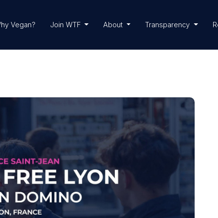
hy Vegan?
Join WTF
About
Transparency
R