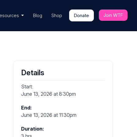
Join WTF
esources
Blog
Shop
Donate
Details
Start:
June 13, 2026 at 8:30pm
End:
June 13, 2026 at 11:30pm
Duration:
3 hrs