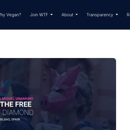
hy Vegan?
Join WTF
About
Transparency
R