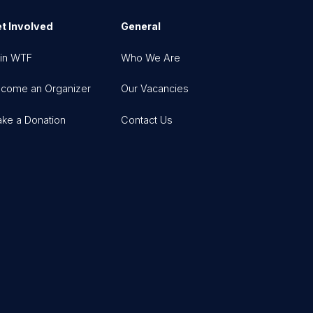
t Involved
General
in WTF
Who We Are
come an Organizer
Our Vacancies
ke a Donation
Contact Us