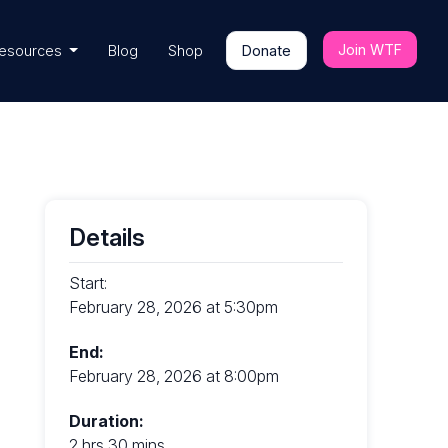
Join WTF
esources
Blog
Shop
Donate
Details
Start:
February 28, 2026 at 5:30pm
End:
February 28, 2026 at 8:00pm
Duration:
2 hrs 30 mins