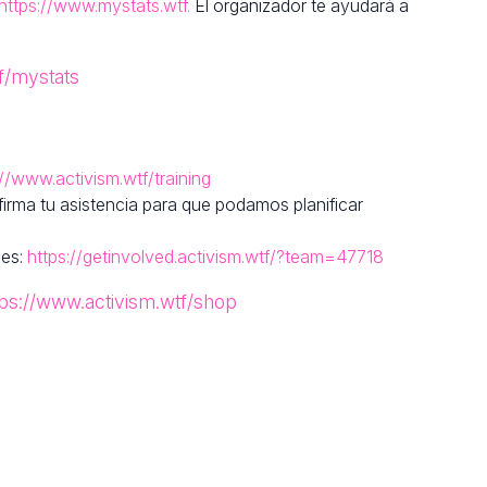
https://www.mystats.wtf.
El organizador te ayudará a
f/mystats
://www.activism.wtf/training
rma tu asistencia para que podamos planificar
nes:
https://getinvolved.activism.wtf/?team=47718
tps://www.activism.wtf/shop