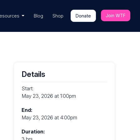
Join WTF
esources
Blog
Shop
Donate
Details
Start:
May 23, 2026 at 1:00pm
End:
May 23, 2026 at 4:00pm
Duration:
3 hrs