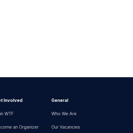
t Involved
General
in WTF
Who We Are
come an Organizer
Our Vacancies