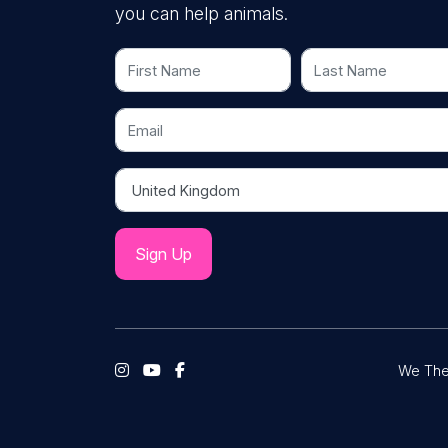
you can help animals.
First Name
Last Name
Email
Country
We The 