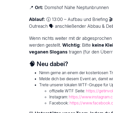
📍
Ort:
Domshof Nähe Neptunbrunnen
Ablauf:
🕦 13:00 – Aufbau und Briefing 🎬
Outreach 🗣 anschließender Abbau & Deb
Wenn nichts weiter mit dir abgesprochen is
werden gestellt.
Wichtig
: Bitte
keine Kle
veganen Slogans
tragen (für den Überr
🧠 Neu dabei?
Nimm gerne an einem der kostenlosen Tra
Melde dich bei diesem Event an, damit 
Trete unserer lokalen WTF-Gruppe für Up
offizielle WTF Seite:
https://getinv
Instagram:
https://www.instagram.
Facebook:
https://www.facebook