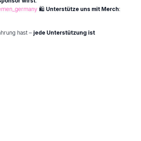
Sponsor wirst
:
bremen_germany
🛍
Unterstütze uns mit Merch
:
ahrung hast –
jede Unterstützung ist