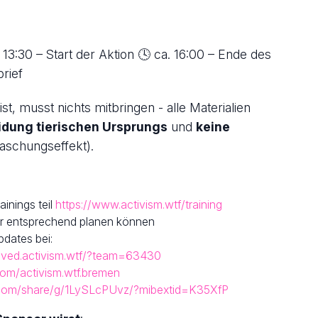
 13:30 – Start der Aktion 🕓 ca. 16:00 – Ende des
rief
t, musst nichts mitbringen - alle Materialien
idung tierischen Ursprungs
und
keine
aschungseffekt).
inings teil
https://www.activism.wtf/training
wir entsprechend planen können
dates bei:
olved.activism.wtf/?team=63430
com/activism.wtf.bremen
.com/share/g/1LySLcPUvz/?mibextid=K35XfP