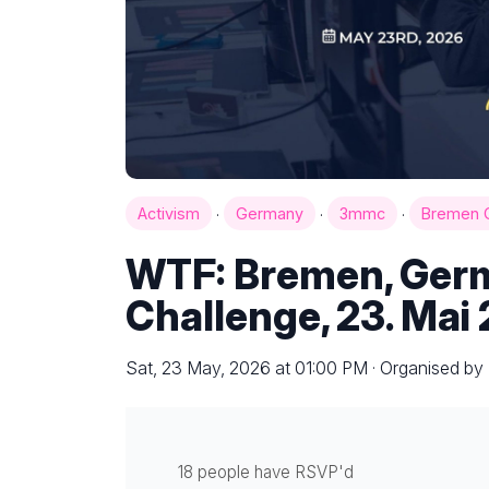
·
·
·
Activism
Germany
3mmc
Bremen 
WTF: Bremen, Ger
Challenge, 23. Mai
Sat, 23 May, 2026 at 01:00 PM · Organised by 
18 people have RSVP'd