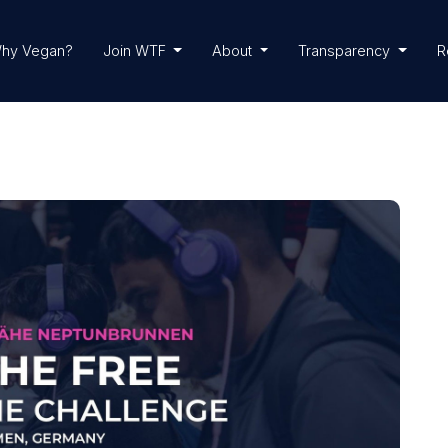
hy Vegan?
Join WTF
About
Transparency
R