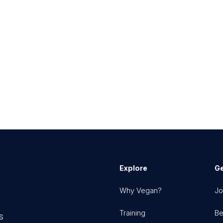
Explore
Ge
Why Vegan?
Jo
Training
Be
s