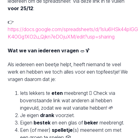
iedereen om de spreadsheet via deze link in te vullen
voor 25/12
:
👉
https://docs.google.com/spreadsheets/d/1sIu6HSk44pIG
K4OGg1XO2u_Qjkn7eDOjuXM/edit?usp=sharing
Wat we van iedereen vragen
🥗🍹
Als iedereen een beetje helpt, heeft niemand te veel
werk en hebben we toch alles voor een topfeestje! We
vragen daarom dat je:
Iets lekkers te
eten
meebrengt  Check via
bovenstaande link wat anderen al hebben
ingevuld, zodat we wat variatie hebben! 🌱
Je eigen
drank
voorziet.
Eigen
bestek
en een glas of
beker
meebrengt.
Een (of meer)
spelletje
(s) meeneemt om met
een groep te spelen. 🎲