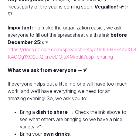
nicest party of the year is coming soon:
Vegaillon!
🌱✨
🎊
Important:
To make the organization easier, we ask
everyone to fill out the spreadsheet via this link
before
December 25
: 👉
https://docs.google.com/spreadsheets/d/1sIu6HSk44pIG
K4OGg1XO2u_Qjkn7eDOjuXM/edit?usp=sharing
What we ask from everyone
🥗🍹
If everyone helps out a little, no one will have too much
work, and we’ll have everything we need for an
amazing evening! So, we ask you to:
Bring a
dish to share
→ Check the link above to
see what others are bringing so we have a nice
variety! 🌱
Bring your
own drinks
.