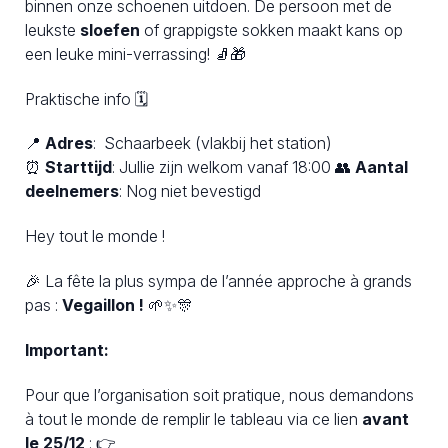
binnen onze schoenen uitdoen. De persoon met de
leukste
sloefen
of grappigste sokken maakt kans op
een leuke mini-verrassing! 🧦🎁
Praktische info 🗓️
📍
Adres
: Schaarbeek (vlakbij het station)
⏰
Starttijd
: Jullie zijn welkom vanaf 18:00 👥
Aantal
deelnemers
: Nog niet bevestigd
Hey tout le monde !
🎉 La fête la plus sympa de l’année approche à grands
pas :
Vegaillon !
🌱✨🎊
Important:
Pour que l’organisation soit pratique, nous demandons
à tout le monde de remplir le tableau via ce lien
avant
le
25/12
: 👉