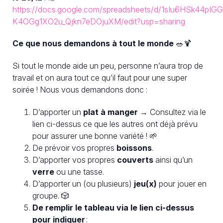
https://docs.google.com/spreadsheets/d/1sIu6HSk44pIG
K4OGg1XO2u_Qjkn7eDOjuXM/edit?usp=sharing
Ce que nous demandons à tout le monde
🥗🍹
Si tout le monde aide un peu, personne n’aura trop de
travail et on aura tout ce qu’il faut pour une super
soirée ! Nous vous demandons donc :
D’apporter un
plat à manger
→ Consultez via le
lien ci-dessus ce que les autres ont déjà prévu
pour assurer une bonne variété ! 🌱
De prévoir vos propres
boissons
.
D’apporter vos propres
couverts
ainsi qu’un
verre
ou une tasse.
D’apporter un (ou plusieurs)
jeu(x)
pour jouer en
groupe. 🎲
De remplir le tableau via le lien ci-dessus
pour indiquer
: