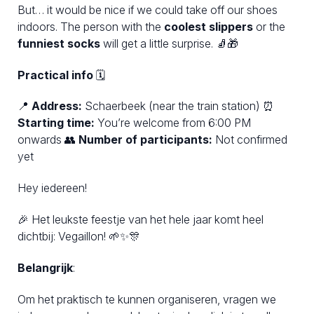
But… it would be nice if we could take off our shoes
indoors. The person with the
coolest slippers
or the
funniest socks
will get a little surprise. 🧦🎁
Practical info
🗓️
📍
Address:
Schaerbeek (near the train station) ⏰
Starting time:
You’re welcome from 6:00 PM
onwards 👥
Number of participants:
Not confirmed
yet
Hey iedereen!
🎉 Het leukste feestje van het hele jaar komt heel
dichtbij: Vegaillon! 🌱✨🎊
Belangrijk
:
Om het praktisch te kunnen organiseren, vragen we