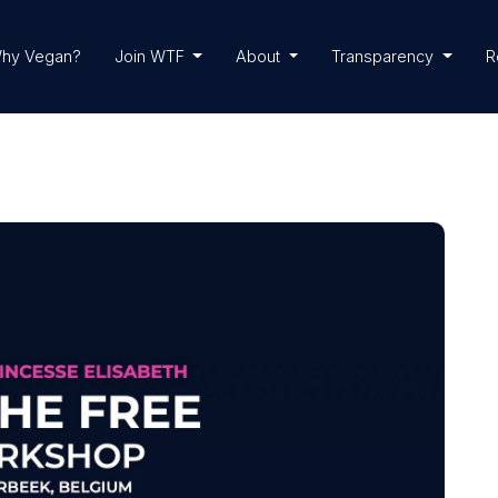
hy Vegan?
Join WTF
About
Transparency
R