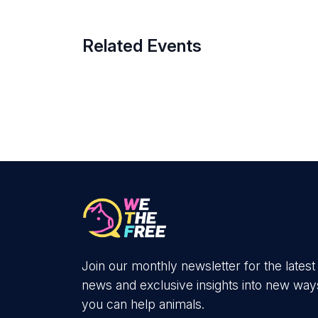
Related Events
Join our monthly newsletter for the latest
news and exclusive insights into new way
you can help animals.