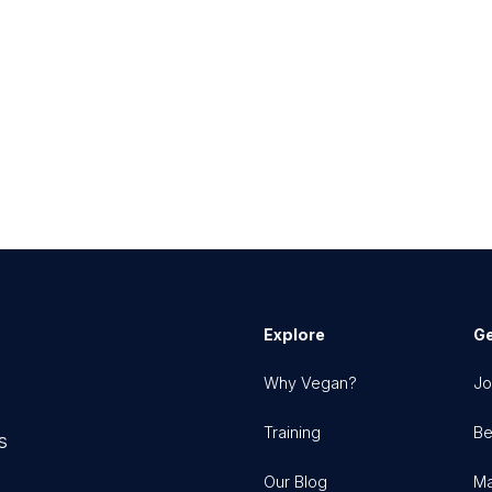
Explore
Ge
Why Vegan?
Jo
Training
Be
s
Our Blog
Ma