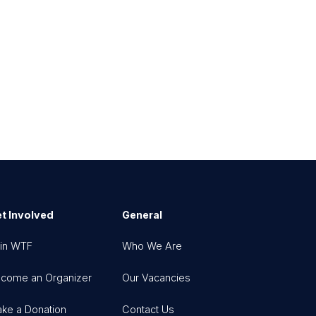
t Involved
General
in WTF
Who We Are
come an Organizer
Our Vacancies
ke a Donation
Contact Us