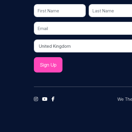
First Name
Last Name
Email
Country
We The 