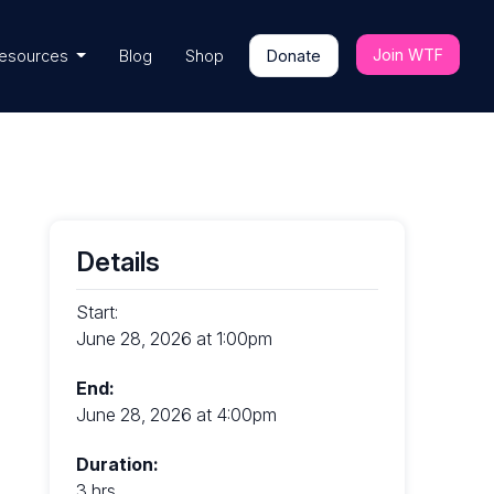
Join WTF
esources
Blog
Shop
Donate
Details
Start:
June 28, 2026 at 1:00pm
End:
June 28, 2026 at 4:00pm
Duration:
3 hrs