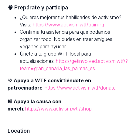
🧠 Prepárate y participa
¿Quieres mejorar tus habilidades de activismo?
Visita
https://www.activism.wtf/training
Confirma tu asistencia para que podamos
organizar todo. No dudes en traer amigues
veganes para ayudar.
Únete a tu grupo WTF local para
actualizaciones:
https://getinvolved.activism.wtf/?
team=gran_canaria_las_palmas_es
💛
Apoya a WTF convirtiéndote en
patrocinadore
:
https://www.activism.wtf/donate
🛍
Apoya la causa con
merch
:
https://www.activism.wtf/shop
Location