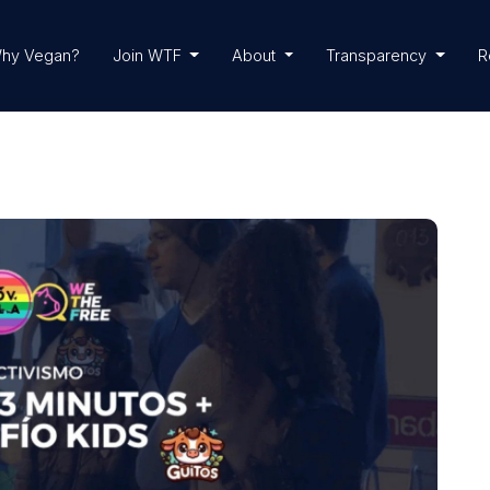
hy Vegan?
Join WTF
About
Transparency
R