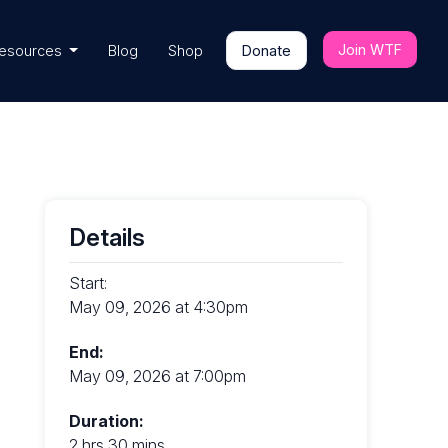
Join WTF
esources
Blog
Shop
Donate
Details
Start:
May 09, 2026 at 4:30pm
End:
May 09, 2026 at 7:00pm
Duration:
2 hrs 30 mins