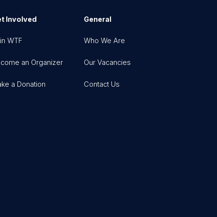
t Involved
General
in WTF
Who We Are
come an Organizer
Our Vacancies
ke a Donation
Contact Us