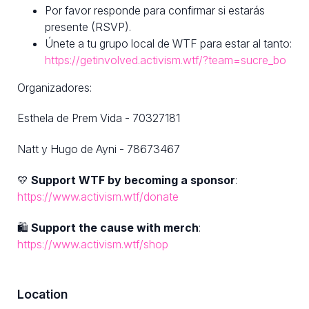
Por favor responde para confirmar si estarás
presente (RSVP).
Únete a tu grupo local de WTF para estar al tanto:
https://getinvolved.activism.wtf/?team=sucre_bo
Organizadores:
Esthela de Prem Vida - 70327181
Natt y Hugo de Ayni - 78673467
💛
Support WTF by becoming a sponsor
:
https://www.activism.wtf/donate
🛍
Support the cause with merch
:
https://www.activism.wtf/shop
Location