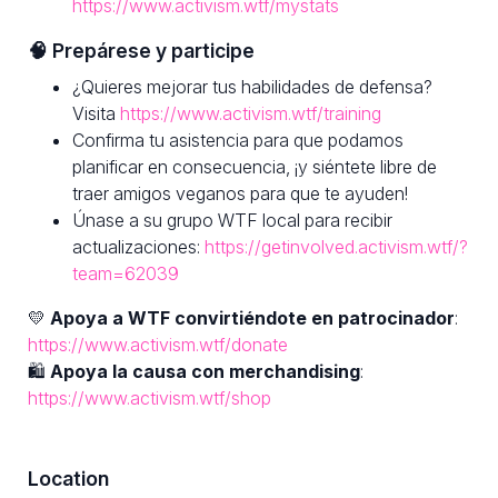
https://www.activism.wtf/mystats
🧠 Prepárese y participe
¿Quieres mejorar tus habilidades de defensa?
Visita
https://www.activism.wtf/training
Confirma tu asistencia para que podamos
planificar en consecuencia, ¡y siéntete libre de
traer amigos veganos para que te ayuden!
Únase a su grupo WTF local para recibir
actualizaciones:
https://getinvolved.activism.wtf/?
team=62039
💛
Apoya a WTF convirtiéndote en patrocinador
:
https://www.activism.wtf/donate
🛍
Apoya la causa con merchandising
:
https://www.activism.wtf/shop
Location