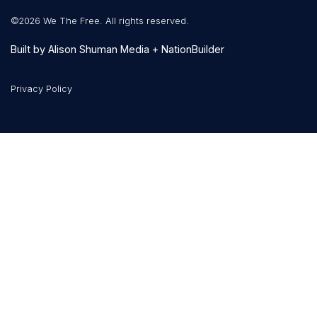
©2026 We The Free. All rights reserved.
Built by
Alison Shuman Media
+
NationBuilder
Privacy Policy