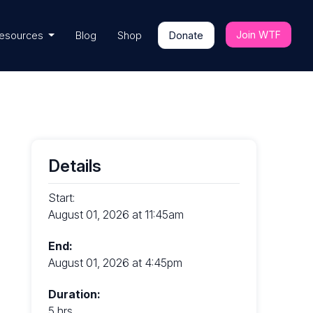
Join WTF
esources
Blog
Shop
Donate
Details
Start:
August 01, 2026 at 11:45am
End:
August 01, 2026 at 4:45pm
Duration:
5 hrs