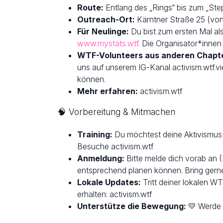
Route:
Entlang des „Rings“ bis zum „Ste
Outreach-Ort:
Kärntner Straße 25 (von 
Für Neulinge:
Du bist zum ersten Mal als
www.mystats.wtf.
Die Organisator*innen 
WTF-Volunteers aus anderen Chapt
uns auf unserem IG-Kanal activism.wtf.v
können.
Mehr erfahren:
activism.wtf
🧠 Vorbereitung & Mitmachen
Training:
Du möchtest deine Aktivismus-S
Besuche activism.wtf
Anmeldung:
Bitte melde dich vorab an 
entsprechend planen können. Bring gern
Lokale Updates:
Tritt deiner lokalen W
erhalten: activism.wtf
Unterstütze die Bewegung:
💛 Werde S