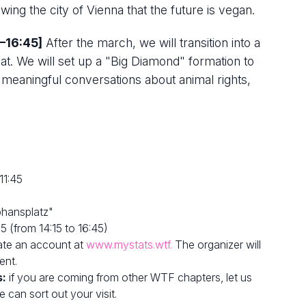
ing the city of Vienna that the future is vegan.
–16:45]
After the march, we will transition into a
at. We will set up a "Big Diamond" formation to
 meaningful conversations about animal rights,
11:45
phansplatz"
 (from 14:15 to 16:45)
ate an account at
www.mystats.wtf.
The organizer will
ent.
s:
if you are coming from other WTF chapters, let us
 can sort out your visit.