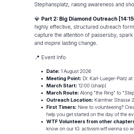
Stephansplatz, raising awareness and show
💎
Part 2: Big Diamond Outreach [14:15
highly effective, structured outreach form
capture the attention of passersby, spark
and inspire lasting change.
📍 Event Info
Date:
1 August 2026
Meeting Point:
Dr. Karl-Lueger-Platz at 
March Start:
12:00 (sharp)
March Route:
Along "the Ring" to "Ste
Outreach Location:
Kärntner Strasse 25
First Timers:
New to volunteering? Cre
help you get started on the day of the ev
WTF Volunteers from other chapter
know on our IG: activism.wtf.vienna so we