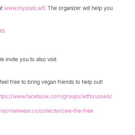
at
www.mystats.wtf.
The organizer will help you
ats
invite you to also visit
l free to bring vegan friends to help out!
ttps://www.facebook.com/groups/wtfbrussels/
/hoomanwear.co/collection/we-the-free