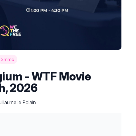
3mmc
lgium - WTF Movie
th, 2026
illaume le Polain