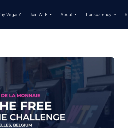
hy Vegan?
Join WTF
About
Transparency
R