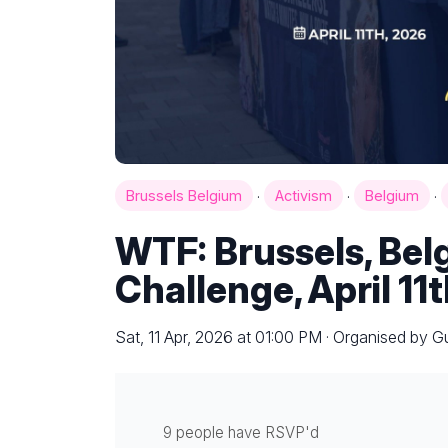
·
·
·
Brussels Belgium
Activism
Belgium
WTF: Brussels, Be
Challenge, April 11
Sat, 11 Apr, 2026 at 01:00 PM · Organised by Gu
9 people have RSVP'd