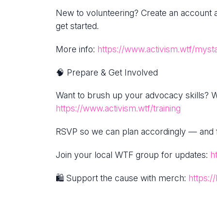
New to volunteering? Create an account 
get started.
More info:
https://www.activism.wtf/myst
🧠 Prepare & Get Involved
Want to brush up your advocacy skills? We 
https://www.activism.wtf/training
RSVP so we can plan accordingly — and fee
Join your local WTF group for updates:
h
🛍 Support the cause with merch:
https:/