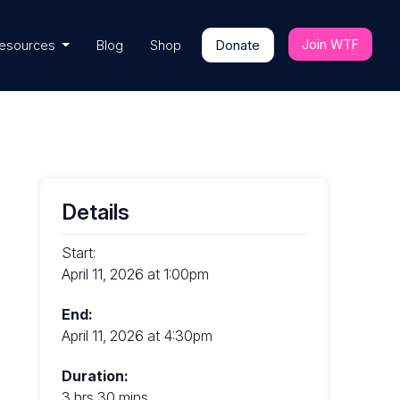
Join WTF
esources
Blog
Shop
Donate
Details
Start:
April 11, 2026 at 1:00pm
End:
April 11, 2026 at 4:30pm
Duration:
3 hrs 30 mins