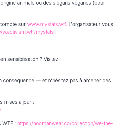
d'origine animale ou des slogans véganes (pour
n compte sur
www.mystats.wtf.
L'organisateur vous
ww.activism.wtf/mystats
 sensibilisation ? Visitez
en conséquence — et n'hésitez pas à amener des
 mises à jour :
e
s WTF :
https://hoomanwear.co/collection/we-the-