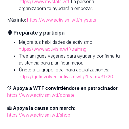
https://www.mystats.wtf.
La persona
organizadora te ayudará a empezar.
Más info:
https://www.activism.wtf/mystats
🧠 Prepárate y participa
Mejora tus habilidades de activismo:
https://www.activism.wtf/training
Trae amigues veganes para ayudar y confirma tu
asistencia para planificar mejor.
Únete a tu grupo local para actualizaciones:
https://getinvolved.activism.wtf/?team=31720
💛
Apoya a WTF convirtiéndote en patrocinador
:
https://www.activism.wtf/donate
🛍
Apoya la causa con merch
:
https://www.activism.wtf/shop